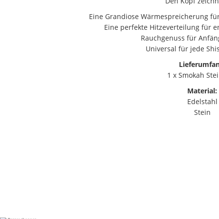
Den Kopf zeichn
Eine Grandiose Wärmespreicherung für
Eine perfekte Hitzeverteilung für
Rauchgenuss für Anfäng
Universal für jede Shi
Lieferumfan
1 x Smokah Ste
Material:
Edelstahl
Stein