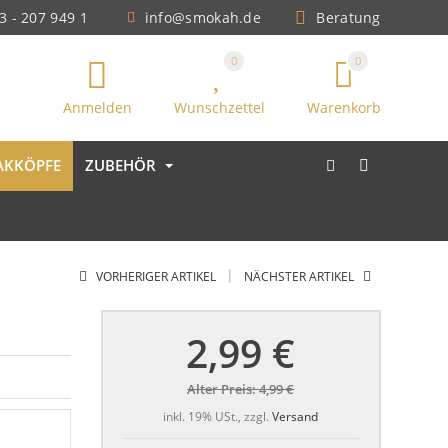
3 - 207 949 1
info@smokah.de
Beratung
0
0
Anmelden
Wunschzettel
Warenkorb
AKKÖPFE
ZUBEHÖR
|
VORHERIGER ARTIKEL
NÄCHSTER ARTIKEL
2,99 €
Alter Preis:
4,99 €
inkl. 19% USt., zzgl.
Versand