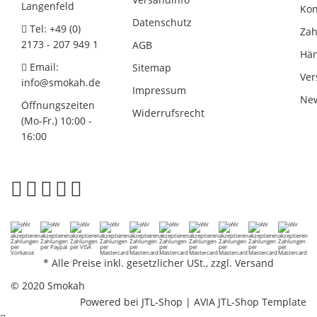
Langenfeld
Kon
Datenschutz
Tel: +49 (0)
Zah
2173 - 207 949 1
AGB
Hän
Email:
Sitemap
Ver
info@smokah.de
Impressum
New
Öffnungszeiten
Widerrufsrecht
(Mo-Fr.) 10:00 -
16:00
*
Alle Preise inkl. gesetzlicher USt., zzgl.
Versand
© 2020 Smokah
Powered bei
JTL-Shop
|
AVIA JTL-Shop Template