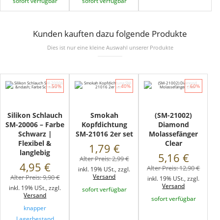
sofort verfügbar
sofort verfügbar
Kunden kauften dazu folgende Produkte
Dies ist nur eine kleine Auswahl unserer Produkte
- 50%
- 40%
- 60%
Silikon Schlauch
Smokah
(SM-21002)
SM-20006 – Farbe
Kopfdichtung
Diamond
Schwarz |
SM-21016 2er set
Molassefänger
Flexibel &
Clear
1,79 €
langlebig
5,16 €
Alter Preis:
2,99 €
4,95 €
Alter Preis:
12,90 €
inkl. 19% USt., zzgl.
Versand
Alter Preis:
9,90 €
inkl. 19% USt., zzgl.
Versand
inkl. 19% USt., zzgl.
sofort verfügbar
Versand
sofort verfügbar
knapper
Lagerbestand