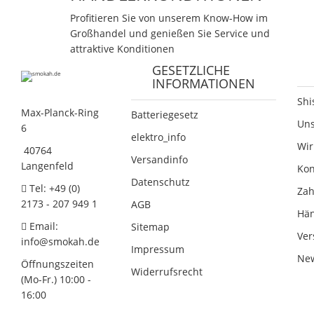
Profitieren Sie von unserem Know-How im
Großhandel und genießen Sie Service und
attraktive Konditionen
GESETZLICHE
INFORMATIONEN
Shi
Max-Planck-Ring
Batteriegesetz
Un
6
elektro_info
Wir
40764
Versandinfo
Langenfeld
Kon
Datenschutz
Tel: +49 (0)
Zah
2173 - 207 949 1
AGB
Hän
Email:
Sitemap
Ver
info@smokah.de
Impressum
New
Öffnungszeiten
Widerrufsrecht
(Mo-Fr.) 10:00 -
16:00