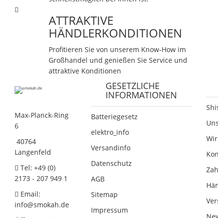
ATTRAKTIVE
HÄNDLERKONDITIONEN
Profitieren Sie von unserem Know-How im
Großhandel und genießen Sie Service und
attraktive Konditionen
GESETZLICHE
INFORMATIONEN
Shi
Max-Planck-Ring
Batteriegesetz
Un
6
elektro_info
Wir
40764
Versandinfo
Langenfeld
Kon
Datenschutz
Tel: +49 (0)
Zah
2173 - 207 949 1
AGB
Hän
Email:
Sitemap
Ver
info@smokah.de
Impressum
New