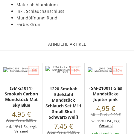
Material: Aluminium
inkl. Schlauchanschluss
Mundöffnung: Rund
Farbe: Grün
ÄHNLICHE ARTIKEL
- 50%
- 50%
- 50%
(SM-21011)
(SM-21001) Glas
1220 Smokah
Smokah Carbon
Mundstücke
Edelstahl
Mundstück Mat
Jupiter pink
Mundstück
Sky Blue
Schlauch Set M11
4,95 €
Small Skull
4,95 €
Alter Preis:
9,90 €
Schwarz/Weiß
Alter Preis:
9,90 €
inkl. 19% USt., zzgl.
7,45 €
Versand
inkl. 19% USt., zzgl.
Versand
Alter Preis:
14,90 €
sofort verfügbar