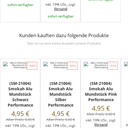
inkl. 19% USt., zzgl.
sofort verfügbar
Versand
sofort verfügbar
Kunden kauften dazu folgende Produkte
Dies ist nur eine kleine Auswahl unserer Produkte
- 50%
- 50%
- 50%
(SM-21004)
(SM-21004)
(SM-21004)
Smokah Alu
Smokah Alu
Smokah Alu
Mundstück
Mundstück
Mundstück Pink
Schwarz
Silber
Performance
Performance
Performance
4,95 €
4,95 €
4,95 €
Alter Preis:
9,90 €
Alter Preis:
9,90 €
Alter Preis:
9,90 €
inkl. 19% USt., zzgl.
Versand
A
inkl. 19% USt., zzgl.
inkl. 19% USt., zzgl.