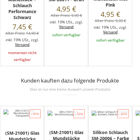
Pink
Schlauch
4,95 €
Performance
4,95 €
Alter Preis:
9,90 €
Schwarz
Alter Preis:
9,90 €
inkl. 19% USt., zzgl.
7,45 €
Versand
inkl. 19% USt., zzgl.
Versand
Alter Preis:
14,90 €
sofort verfügbar
inkl. 19% USt., zzgl.
sofort verfügbar
Versand
momentan nicht
verfügbar
Kunden kauften dazu folgende Produkte
Dies ist nur eine kleine Auswahl unserer Produkte
- 50%
- 50%
- 50%
(SM-21001) Glas
Silikon Schlauch
(SM-21001) Glas
Mundstücke
SM-20006 – Farbe
S
Mundstücke