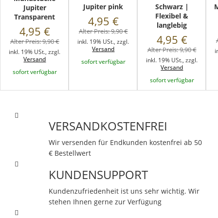
Jupiter pink
Schwarz |
Jupiter
Flexibel &
Transparent
4,95 €
langlebig
4,95 €
Alter Preis:
9,90 €
4,95 €
Alter Preis:
9,90 €
inkl. 19% USt., zzgl.
Versand
Alter Preis:
9,90 €
i
inkl. 19% USt., zzgl.
Versand
inkl. 19% USt., zzgl.
sofort verfügbar
Versand
sofort verfügbar
sofort verfügbar
VERSANDKOSTENFREI
Wir versenden für Endkunden kostenfrei ab 50
€ Bestellwert
KUNDENSUPPORT
Kundenzufriedenheit ist uns sehr wichtig. Wir
stehen Ihnen gerne zur Verfügung